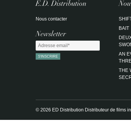
E.D. Distribution
Nouv
Nous contacter
SHIF
BAIT
Newsletter
DEUX
SWO
AN E
THRE
THE 
SEC
© 2026 ED Distribution Distributeur de films i