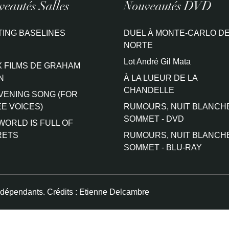
eautés Salles
Nouveautés DVD
TING BASELINES
DUEL À MONTE-CARLO DE
NORTE
Lot André Gil Mata
 FILMS DE GRAHAM
N
À LA LUEUR DE LA
CHANDELLE
VENING SONG (FOR
E VOICES)
RUMOURS, NUIT BLANCH
SOMMET - DVD
WORLD IS FULL OF
RETS
RUMOURS, NUIT BLANCH
SOMMET - BLU-RAY
ndépendants. Crédits :
Etienne Delcambre