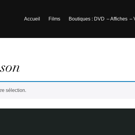
Accueil
Films
Boutiques : DVD
– Affiches
–
son
re sélection.