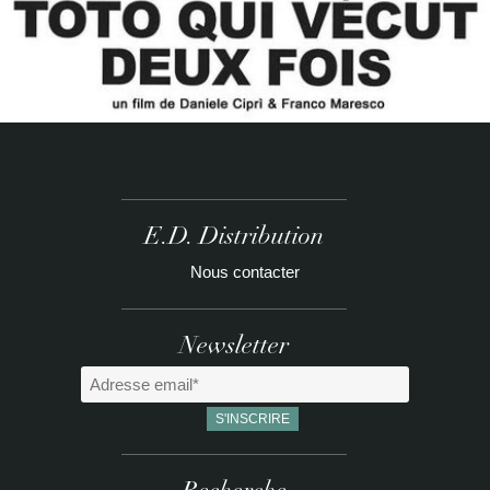
0
,
0
0
€
E.D. Distribution
Nous contacter
Newsletter