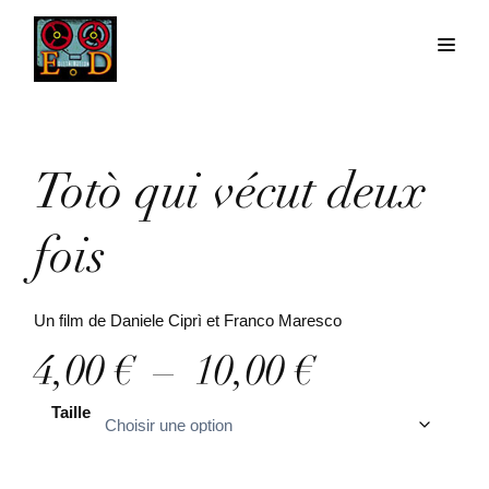
Totò qui vécut deux
fois
Un film de Daniele Ciprì et Franco Maresco
P
4,00
€
–
10,00
€
l
Taille
a