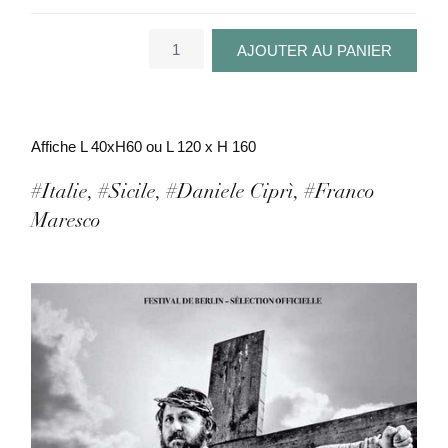
g
e
quantité
AJOUTER AU PANIER
de
d
Totò
qui
e
vécut
p
Affiche L 40xH60 ou L 120 x H 160
deux
fois
r
#Italie
#Sicile
#Daniele Ciprì
#Franco
i
Maresco
x
:
4
,