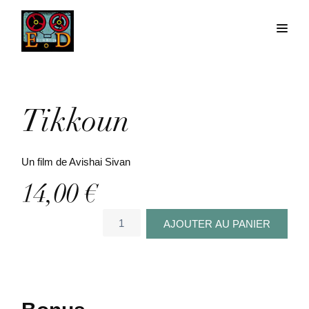
Tikkoun
Un film de Avishai Sivan
14,00
€
quantité
AJOUTER AU PANIER
de
Tikkoun