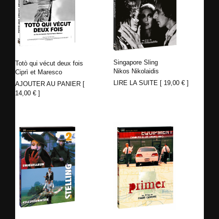
Singapore Sling
Totò qui vécut deux fois
Nikos Nikolaidis
Ciprì et Maresco
LIRE LA SUITE [
19,00
€
]
AJOUTER AU PANIER [
14,00
€
]