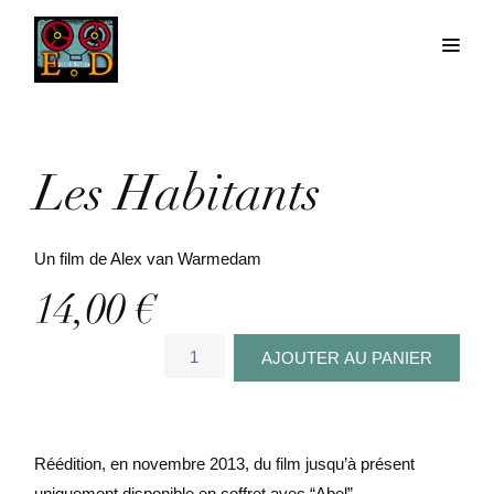
Les Habitants
Un film de Alex van Warmedam
14,00
€
quantité
AJOUTER AU PANIER
de
Les
Habitants
Réédition, en novembre 2013, du film jusqu’à présent
uniquement disponible en coffret avec “Abel”.