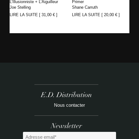
L’Illusionniste + L’Aiguilleur
Primer
Joe Stelling
Shane Carruth
LIRE LA SUITE [
31,00
€
]
LIRE LA SUITE [
20,00
€
]
E.D. Distribution
Nous contacter
Newsletter