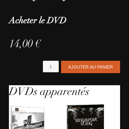
Acheter le DVD
14,00
€
quantité
AJOUTER AU PANIER
de
Les
Habitants
DVDs apparentés