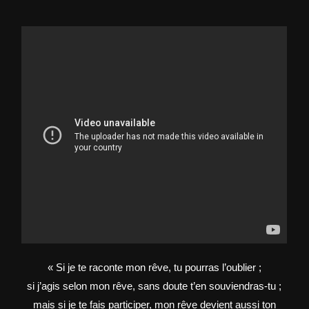
« Si je te raconte mon rêve, tu pourras l’oublier ;
si j’agis selon mon rêve, sans doute t’en souviendras-tu ;
mais si je te fais participer, mon rêve devient aussi ton