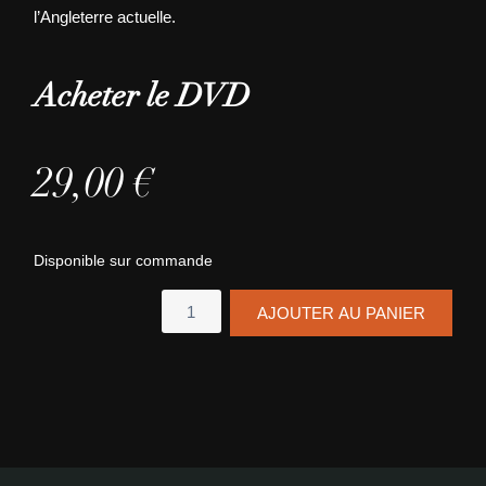
l’Angleterre actuelle.
Acheter le DVD
29,00
€
Disponible sur commande
quantité
AJOUTER AU PANIER
de
Coffret
Patrick
Keiller