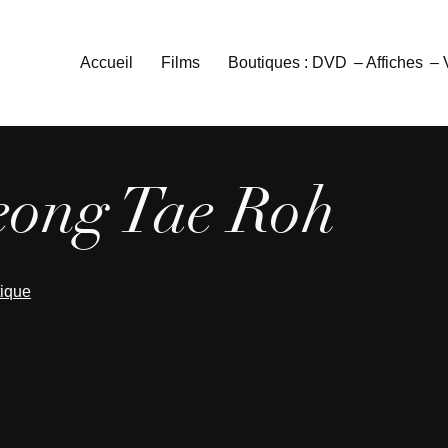
Accueil
Films
Boutiques : DVD
– Affiches
–
eong Tae Roh
tique