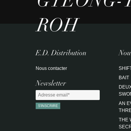
GYEONG-
ROH
E.D. Distribution
Nouv
Nous contacter
SHIF
BAIT
Newsletter
DEUX
SWO
AN E
THRE
THE 
SEC